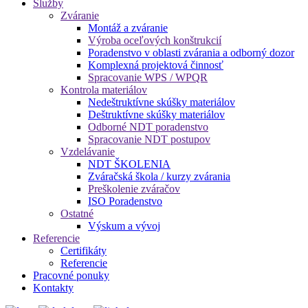
Služby
Zváranie
Montáž a zváranie
Výroba oceľových konštrukcií
Poradenstvo v oblasti zvárania a odborný dozor
Komplexná projektová činnosť
Spracovanie WPS / WPQR
Kontrola materiálov
Nedeštruktívne skúšky materiálov
Deštruktívne skúšky materiálov
Odborné NDT poradenstvo
Spracovanie NDT postupov
Vzdelávanie
NDT ŠKOLENIA
Zváračská škola / kurzy zvárania
Preškolenie zváračov
ISO Poradenstvo
Ostatné
Výskum a vývoj
Referencie
Certifikáty
Referencie
Pracovné ponuky
Kontakty