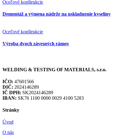
Oceľové konštrukcie
Demontáž a výmena nádrže na uskladnenie kyseliny
Oceľové konštrukcie
Výroba dvoch závesných rámov
WELDING & TESTING OF MATERIALS, s.r.o.
IČO:
47601566
DIČ:
2024146289
IČ DPH:
SK2024146289
IBAN:
SK76 1100 0000 0029 4100 5283
Stránky
Úvod
O nás