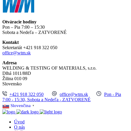
Otváracie hodiny
Pon – Pia 7:00 – 15:30
Sobota a Nedeľa – ZATVORENÉ
Kontakt
Sekretariát +421 918 322 050
office@wtm.sk
Adresa
WELDING & TESTING OF MATERIALS, s.r.o.
Dlhá 1011/88D
Žilina 010 09
Slovensko
+421 918 322 050
office@wtm.sk
Pon - Pia
7:00 - 15:30, Sobota a Nedeľa - ZATVORENÉ
Slovenčina
▼
Úvod
O nás