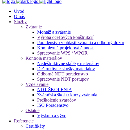
Úvod
O nás
Služby
Zváranie
Montáž a zváranie
Výroba oceľových konštrukcií
Poradenstvo v oblasti zvárania a odborný dozor
Komplexná projektová činnosť
Spracovanie WPS / WPQR
Kontrola materiálov
Nedeštruktívne skúšky materiálov
Deštruktívne skúšky materiálov
Odborné NDT poradenstvo
Spracovanie NDT postupov
Vzdelávanie
NDT ŠKOLENIA
Zváračská škola / kurzy zvárania
Preškolenie zváračov
ISO Poradenstvo
Ostatné
Výskum a vývoj
Referencie
Certifikáty