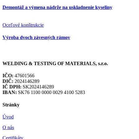
Demontáž a výmena nádrže na uskladnenie kyseliny
Oceľové konštrukcie
Výroba dvoch závesných rámov
WELDING & TESTING OF MATERIALS, s.r.o.
IČO:
47601566
DIČ:
2024146289
IČ DPH:
SK2024146289
IBAN:
SK76 1100 0000 0029 4100 5283
Stránky
Úvod
O nás
Certifikáty