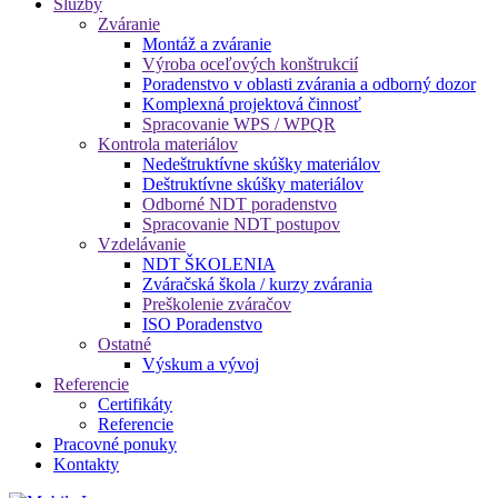
Služby
Zváranie
Montáž a zváranie
Výroba oceľových konštrukcií
Poradenstvo v oblasti zvárania a odborný dozor
Komplexná projektová činnosť
Spracovanie WPS / WPQR
Kontrola materiálov
Nedeštruktívne skúšky materiálov
Deštruktívne skúšky materiálov
Odborné NDT poradenstvo
Spracovanie NDT postupov
Vzdelávanie
NDT ŠKOLENIA
Zváračská škola / kurzy zvárania
Preškolenie zváračov
ISO Poradenstvo
Ostatné
Výskum a vývoj
Referencie
Certifikáty
Referencie
Pracovné ponuky
Kontakty