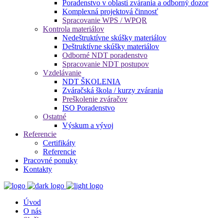
Poradenstvo v oblasti zvárania a odborný dozor
Komplexná projektová činnosť
Spracovanie WPS / WPQR
Kontrola materiálov
Nedeštruktívne skúšky materiálov
Deštruktívne skúšky materiálov
Odborné NDT poradenstvo
Spracovanie NDT postupov
Vzdelávanie
NDT ŠKOLENIA
Zváračská škola / kurzy zvárania
Preškolenie zváračov
ISO Poradenstvo
Ostatné
Výskum a vývoj
Referencie
Certifikáty
Referencie
Pracovné ponuky
Kontakty
Úvod
O nás