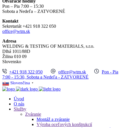
Otváracie hodiny
Pon – Pia 7:00 – 15:30
Sobota a Nedeľa – ZATVORENÉ
Kontakt
Sekretariát +421 918 322 050
office@wtm.sk
Adresa
WELDING & TESTING OF MATERIALS, s.r.o.
Dlhá 1011/88D
Žilina 010 09
Slovensko
+421 918 322 050
office@wtm.sk
Pon - Pia
7:00 - 15:30, Sobota a Nedeľa - ZATVORENÉ
Slovenčina
▼
Úvod
O nás
Služby
Zváranie
Montáž a zváranie
Výroba oceľových konštrukcií